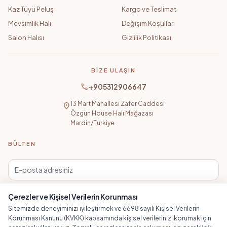
Kaz Tüyü Peluş
Kargo ve Teslimat
Mevsimlik Halı
Değişim Koşulları
Salon Halısı
Gizlilik Politikası
BIZE ULAŞIN
call
+905312906647
13 Mart Mahallesi Zafer Caddesi
location_on
Özgün House Halı Mağazası
Mardin/Türkiye
BÜLTEN
Abone Ol
mail
Çerezler ve Kişisel Verilerin Korunması
Sitemizde deneyiminizi iyileştirmek ve 6698 sayılı Kişisel Verilerin
Korunması Kanunu (KVKK) kapsamında kişisel verilerinizi korumak için