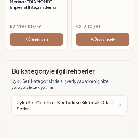
Merinos "DİAMOND"
Imperial İhtişam Serisi
₺2.200,00
₺2.200,00
/ m²
search
search
Ürünü İncele
Ürünü İncele
Bu kategoriyle ilgili rehberler
Uyku Seti kategorisinde alışveriş yaparken işinize
yarayabilecek yazılar:
Uyku Seti Modelleri | Konforlu ve Şık Yatak Odası
arrow_forward
Setleri