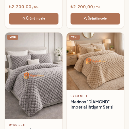
₺2.200,00
₺2.200,00
/ m²
/ m²
search
search
Ürünü İncele
Ürünü İncele
YENİ
YENİ
UYKU SETI
Merinos "DİAMOND"
Imperial İhtişam Serisi
UYKU SETI