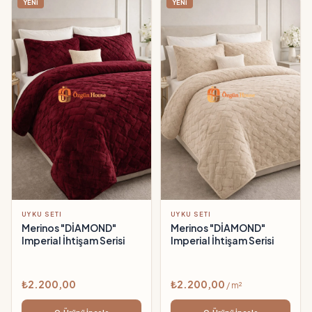
YENİ
YENİ
UYKU SETI
UYKU SETI
Merinos "DİAMOND"
Merinos "DİAMOND"
Imperial İhtişam Serisi
Imperial İhtişam Serisi
₺2.200,00
₺2.200,00
/ m²