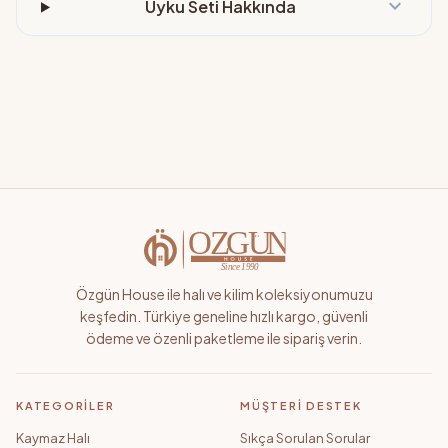
expand_more
Uyku Seti Hakkında
Özgün House ile halı ve kilim koleksiyonumuzu
keşfedin. Türkiye geneline hızlı kargo, güvenli
ödeme ve özenli paketleme ile sipariş verin.
KATEGORILER
MÜŞTERI DESTEK
Kaymaz Halı
Sıkça Sorulan Sorular