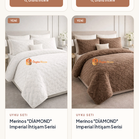
search
search
Ürünü İncele
Ürünü İncele
YENİ
YENİ
UYKU SETI
UYKU SETI
Merinos "DİAMOND"
Merinos "DİAMOND"
Imperial İhtişam Serisi
Imperial İhtişam Serisi