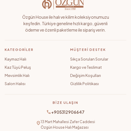
Özgün House ile halı ve kilim koleksiyonumuzu
keşfedin. Türkiye geneline hızlı kargo, güvenli
ödeme ve özenli paketleme ile sipariş verin.
KATEGORILER
MÜŞTERI DESTEK
Kaymaz Halı
Sıkça Sorulan Sorular
Kaz Tüyü Peluş
Kargo ve Teslimat
Mevsimlik Halı
Değişim Koşulları
Salon Halısı
Gizlilik Politikası
BIZE ULAŞIN
call
+905312906647
13 Mart Mahallesi Zafer Caddesi
location_on
Özgün House Halı Mağazası