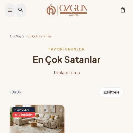
menu
search
shopping_bag
Ana Sayfa
En Çok Satanlar
chevron_right
FAVORI ÜRÜNLER
En Çok Satanlar
Toplam 1 ürün
tune
Filtrele
1 ÜRÜN
POPÜLER
%17 İNDİRİM