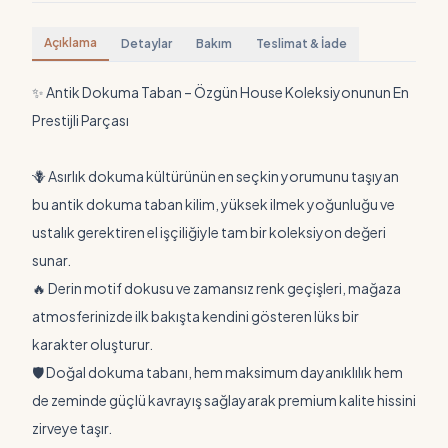
Açıklama
Detaylar
Bakım
Teslimat & İade
✨ Antik Dokuma Taban – Özgün House Koleksiyonunun En
Prestijli Parçası
🪻 Asırlık dokuma kültürünün en seçkin yorumunu taşıyan
bu antik dokuma taban kilim, yüksek ilmek yoğunluğu ve
ustalık gerektiren el işçiliğiyle tam bir koleksiyon değeri
sunar.
🔥 Derin motif dokusu ve zamansız renk geçişleri, mağaza
atmosferinizde ilk bakışta kendini gösteren lüks bir
karakter oluşturur.
🛡️ Doğal dokuma tabanı, hem maksimum dayanıklılık hem
de zeminde güçlü kavrayış sağlayarak premium kalite hissini
zirveye taşır.