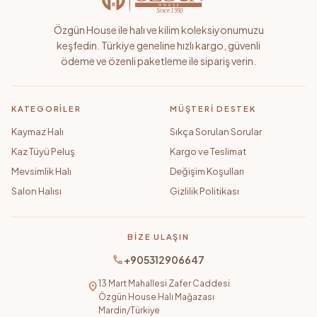
Özgün House ile halı ve kilim koleksiyonumuzu
keşfedin. Türkiye geneline hızlı kargo, güvenli
ödeme ve özenli paketleme ile sipariş verin.
KATEGORILER
MÜŞTERI DESTEK
Kaymaz Halı
Sıkça Sorulan Sorular
Kaz Tüyü Peluş
Kargo ve Teslimat
Mevsimlik Halı
Değişim Koşulları
Salon Halısı
Gizlilik Politikası
BIZE ULAŞIN
call
+905312906647
13 Mart Mahallesi Zafer Caddesi
location_on
Özgün House Halı Mağazası
Mardin/Türkiye