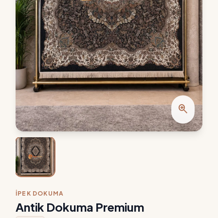
zoom_in
İPEK DOKUMA
Antik Dokuma Premium