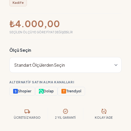
Kadife
₺4.000,00
SEÇILEN ÖLÇÜYE GÖRE FIYAT DEĞIŞEBILIR
Ölçü Seçin
ALTERNATIF SATIN ALMA KANALLARI
Shopier
Dolap
Trendyol
S
T
local_shipping
verified
published_with_changes
ÜCRETSIZ KARGO
2 YIL GARANTI
KOLAY İADE