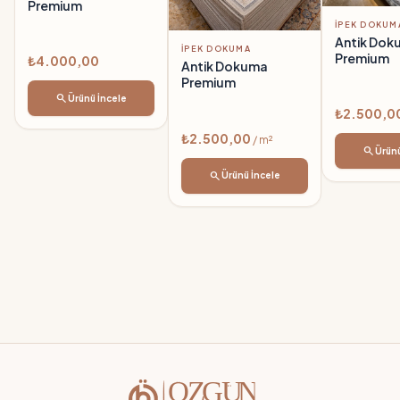
Premium
İPEK DOKUM
Antik Dok
İPEK DOKUMA
Premium
₺4.000,00
Antik Dokuma
Premium
search
Ürünü İncele
₺2.500,0
₺2.500,00
/ m²
search
Ürünü
search
Ürünü İncele