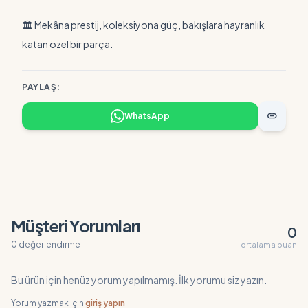
🏛️ Mekâna prestij, koleksiyona güç, bakışlara hayranlık
katan özel bir parça.
PAYLAŞ:
link
WhatsApp
Müşteri Yorumları
0
0 değerlendirme
ortalama puan
Bu ürün için henüz yorum yapılmamış. İlk yorumu siz yazın.
Yorum yazmak için
giriş yapın
.